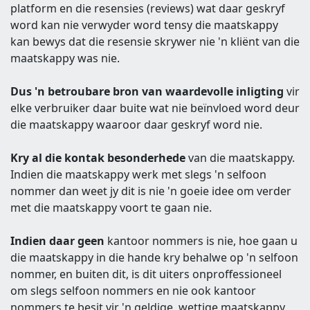
platform en die resensies (reviews) wat daar geskryf
word kan nie verwyder word tensy die maatskappy
kan bewys dat die resensie skrywer nie 'n kliënt van die
maatskappy was nie.
Dus 'n betroubare bron van waardevolle inligting
vir
elke verbruiker daar buite wat nie beïnvloed word deur
die maatskappy waaroor daar geskryf word nie.
Kry al die kontak besonderhede
van die maatskappy.
Indien die maatskappy werk met slegs 'n selfoon
nommer dan weet jy dit is nie 'n goeie idee om verder
met die maatskappy voort te gaan nie.
Indien daar geen
kantoor nommers is nie, hoe gaan u
die maatskappy in die hande kry behalwe op 'n selfoon
nommer, en buiten dit, is dit uiters onproffessioneel
om slegs selfoon nommers en nie ook kantoor
nommers te besit vir 'n geldige, wettige maatskappy