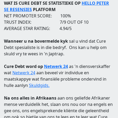
WAT IS CURE DEBT SE STATISTIEKE OP
HELLO PETER
SE RESENSIES
PLATFORM
NET PROMOTER SCORE: 100%
TRUST INDEX: 7/9 OUT OF 10
AVERAGE STAR RATING: 4.94/5
Wanneer u na bovermelde kyk
sal u vind dat Cure
Debt spesialiste is in die bedryf. Ons kan u help om
skuld vry te wees in 'n Japtrap.
Cure Debt word op
Netwerk 24
as 'n diensverskaffer
wat
Netwerk 24
aan beveel vir individue en
maatskappye wat finansiële probleme ondervind in
hulle aanlyn
Skuldgids.
Na ons alles in Afrikaans
aan ons geliefde Afrikaner
mense verduidelik het, slaan ons nou oor na engels en
gee ons, ons engelsprekende kliënte die geleentheid
om ook so bietjie van ons te lees en te leer wat Cure