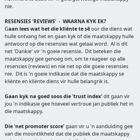
nie.
RESENSIES 'REVIEWS' - WAARNA KYK EK?
G
aan lees wat het die kliënte te sê
oor die diens wat
hulle ontvang het en gaan kyk of die maatskappy hulle
antwoord op die resensies wat gelaai word. Al is dit
net 'Dankie' vir 'n goeie resensie. Dit beteken die
maatskappy gee genoeg om, om te reageer op alle
resensies (reviews) en nie net op die goeie resensies
nie. Dit is 'n goeie indikasie dat die maatskappy se
kliënte en kliënte diens vir hulle belangrik is.
Gaan kyk na goed soos die 'trust index'
dit gaan vir
jou 'n indikasie gee hoeveel vertroue jan publiek het in
die maatskappy.
Die 'net promoter score'
gaan vir u 'n aanduiding gee
van die moontlikheid dat die publiek die maatskappy