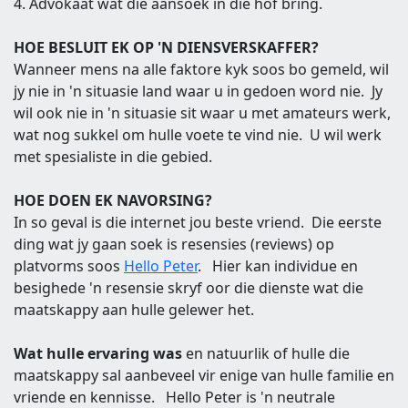
4. Advokaat wat die aansoek in die hof bring.
HOE BESLUIT EK OP 'N DIENSVERSKAFFER?
Wanneer mens na alle faktore kyk soos bo gemeld, wil
jy nie in 'n situasie land waar u in gedoen word nie. Jy
wil ook nie in 'n situasie sit waar u met amateurs werk,
wat nog sukkel om hulle voete te vind nie. U wil werk
met spesialiste in die gebied.
HOE DOEN EK NAVORSING?
In so geval is die internet jou beste vriend. Die eerste
ding wat jy gaan soek is resensies (reviews) op
platvorms soos
Hello Peter
. Hier kan individue en
besighede 'n resensie skryf oor die dienste wat die
maatskappy aan hulle gelewer het.
Wat hulle ervaring was
en natuurlik of hulle die
maatskappy sal aanbeveel vir enige van hulle familie en
vriende en kennisse. Hello Peter is 'n neutrale