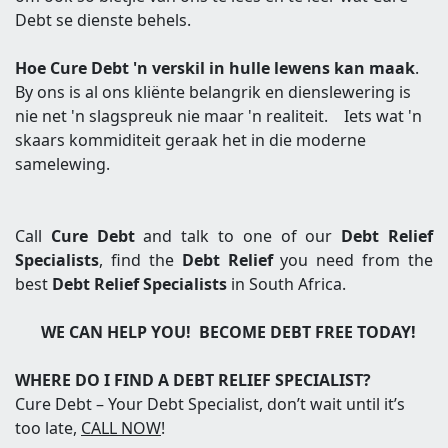
Debt se dienste behels.
Hoe Cure Debt 'n verskil in hulle lewens kan maak
.
By ons is al ons kliënte belangrik en dienslewering is
nie net 'n slagspreuk nie maar 'n realiteit. Iets wat 'n
skaars kommiditeit geraak het in die moderne
samelewing.
Call
Cure Debt
and talk to one of our
Debt Relief
Specialists
, find the
Debt Relief
you need from the
best
Debt Relief Specialists
in South Africa.
WE CAN HELP YOU! BECOME DEBT FREE TODAY!
WHERE DO I FIND A DEBT RELIEF SPECIALIST?
Cure Debt – Your Debt Specialist
, don’t wait until it’s
too late,
CALL NOW
!