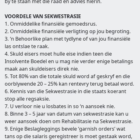
by te staan met die raad en advies hierin.
VOORDELE VAN SEKWESTRASIE
1. Onmiddelike finansiële gemoedsrus.
2. Onmiddelike finansiële verligting op jou begroting.
3. ‘n Behoorlike plan met tydlyne of van jou finansiële
las ontslae te raak.
4. Skuld eisers moet hulle eise indien teen die
Insolvente Boedel en u mag nie verder enige betalings
maak aan skuldeisers direk nie.
5. Tot 80% van die totale skuld word af geskryf en die
oorblywende 20 – 25% kan rentevry terug betaal word.
6. Kennis van die Sekwestrasie in die staats koerant
stop alle regsaksie.
7. U verloor nie u losbates in so ‘n aansoek nie.
8. Binne 3 – 5 jaar van datum van sekwestrasie kan u
weer aansoek doen om Rehabilitasie na Sekwestrasie.
9. Enige Beslagleggings bevele ‘garnish orders’ wat
tans op die salaris geregistreer is moet gestaak word,